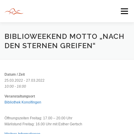
Zum
Inhalt
Menü
springen
HERZLICH WILLKOMMEN
BIBLIOWEEKEND MOTTO „NACH
DEN STERNEN GREIFEN“
JAHR DER BEGEGNUNG 2022
TIPPS & TRICKS
Datum / Zeit
INFORMATIONEN
25.03.2022 - 27.03.2022
10:00 - 16:00
Veranstaltungsort
Bibliothek Konolfingen
Öffnungszeiten Freitag: 17.00 – 20.00 Uhr
Märlistund Freitag: 16.00 Uhr mit Esther Gertsch