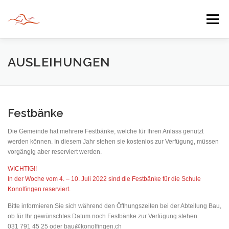
Zum
Inhalt
Menü
springen
HERZLICH WILLKOMMEN
AUSLEIHUNGEN
JAHR DER BEGEGNUNG 2022
TIPPS & TRICKS
Festbänke
Die Gemeinde hat mehrere Festbänke, welche für Ihren Anlass genutzt
INFORMATIONEN
werden können. In diesem Jahr stehen sie kostenlos zur Verfügung, müssen
vorgängig aber reserviert werden.
WICHTIG!!
In der Woche vom 4. – 10. Juli 2022 sind die Festbänke für die Schule
Konolfingen reserviert.
Bitte informieren Sie sich während den Öffnungszeiten bei der Abteilung Bau,
ob für Ihr gewünschtes Datum noch Festbänke zur Verfügung stehen.
031 791 45 25 oder bau@konolfingen.ch