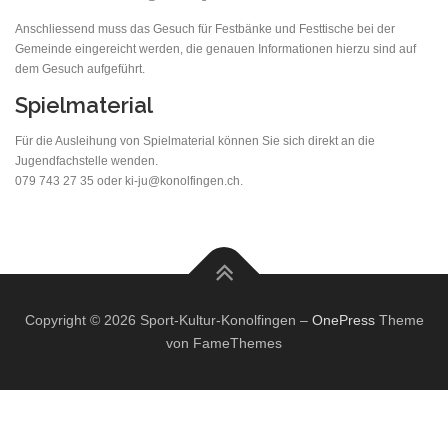
Anschliessend muss das Gesuch für Festbänke und Festtische bei der
Gemeinde eingereicht werden, die genauen Informationen hierzu sind auf
dem Gesuch aufgeführt.
Spielmaterial
Für die Ausleihung von Spielmaterial können Sie sich direkt an die
Jugendfachstelle wenden.
079 743 27 35 oder ki-ju@konolfingen.ch.
Copyright © 2026 Sport-Kultur-Konolfingen
–
OnePress
Theme
von FameThemes