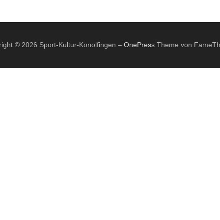
ight © 2026 Sport-Kultur-Konolfingen
–
OnePress
Theme von FameT