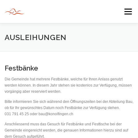
Zum
Inhalt
Menü
springen
HERZLICH WILLKOMMEN
AUSLEIHUNGEN
JAHR DER BEGEGNUNG 2022
TIPPS & TRICKS
Festbänke
Die Gemeinde hat mehrere Festbänke, welche für Ihren Anlass genutzt
INFORMATIONEN
werden können. In diesem Jahr stehen sie kostenlos zur Verfügung, müssen
vorgängig aber reserviert werden.
Bitte informieren Sie sich während den Öffnungszeiten bei der Abteilung Bau,
ob für Ihr gewünschtes Datum noch Festbänke zur Verfügung stehen.
031 791 45 25 oder bau@konolfingen.ch
Anschliessend muss das Gesuch für Festbänke und Festtische bei der
Gemeinde eingereicht werden, die genauen Informationen hierzu sind auf
dem Gesuch aufgeführt.