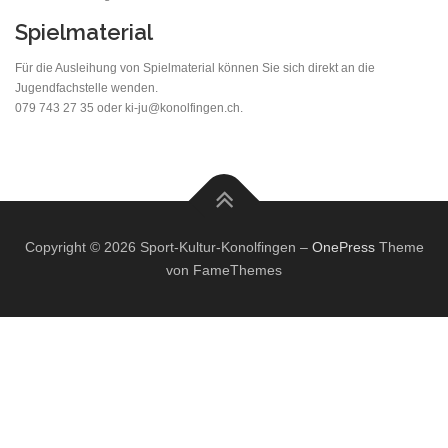
Spielmaterial
Für die Ausleihung von Spielmaterial können Sie sich direkt an die
Jugendfachstelle wenden.
079 743 27 35 oder ki-ju@konolfingen.ch.
Copyright © 2026 Sport-Kultur-Konolfingen
–
OnePress
Theme
von FameThemes