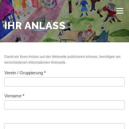
Zum
Inhalt
Menü
springen
IHR ANLASS
HERZLICH WILLKOMMEN
JAHR DER BEGEGNUNG 2022
TIPPS & TRICKS
Damit wir Ihren Anlass auf der Webseite publizieren können, benötigen wir
verschiedenen Informationen Ihrerseits.
Falls Du
Verein / Gruppierung
*
Ihr
INFORMATIONEN
menschlich
Anlass
bist, lasse
dieses
Feld leer.
Vorname
*