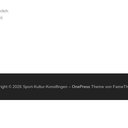
lich:
n)
ight © 2026 Sport-Kultur-Konolfingen
–
OnePress
Theme von FameT