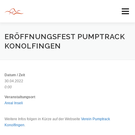
Zum
Inhalt
Menü
springen
HERZLICH WILLKOMMEN
ERÖFFNUNGSFEST PUMPTRACK
KONOLFINGEN
JAHR DER BEGEGNUNG 2022
TIPPS & TRICKS
Datum / Zeit
INFORMATIONEN
30.04.2022
0:00
Veranstaltungsort
Areal Inseli
Weitere Infos folgen in Kürze auf der Webseite
Verein Pumptrack
Konolfingen
.