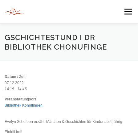
Zum
Inhalt
Menü
springen
HERZLICH WILLKOMMEN
GSCHICHTESTUND I DR
BIBLIOTHEK CHONUFINGE
JAHR DER BEGEGNUNG 2022
TIPPS & TRICKS
Datum / Zeit
INFORMATIONEN
07.12.2022
14:15 - 14:45
Veranstaltungsort
Bibliothek Konolfingen
Evelyn Scheiben erzählt Märchen & Geschichten für Kinder ab 4 jährig.
Eintritt frei!