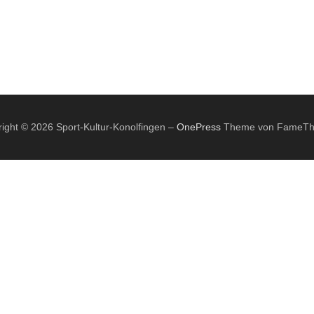
ight © 2026 Sport-Kultur-Konolfingen
–
OnePress
Theme von FameT