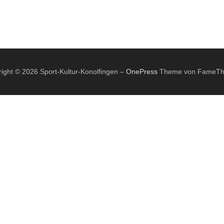
ight © 2026 Sport-Kultur-Konolfingen
–
OnePress
Theme von FameT