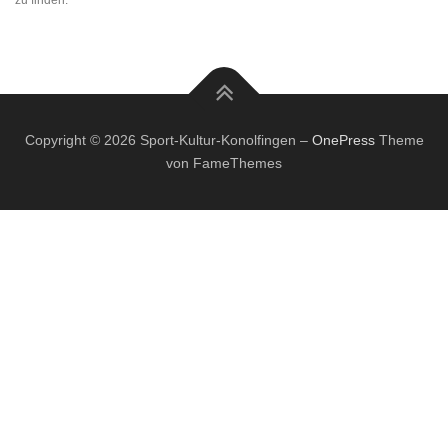
zu finden.
Copyright © 2026 Sport-Kultur-Konolfingen
–
OnePress
Theme
von FameThemes