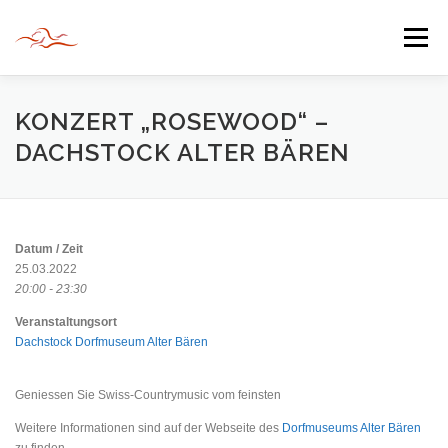
Zum
Inhalt
Menü
springen
HERZLICH WILLKOMMEN
KONZERT „ROSEWOOD“ –
DACHSTOCK ALTER BÄREN
JAHR DER BEGEGNUNG 2022
TIPPS & TRICKS
Datum / Zeit
INFORMATIONEN
25.03.2022
20:00 - 23:30
Veranstaltungsort
Dachstock Dorfmuseum Alter Bären
Geniessen Sie Swiss-Countrymusic vom feinsten
Weitere Informationen sind auf der Webseite des
Dorfmuseums Alter Bären