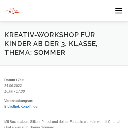
Zum
Inhalt
Menü
springen
HERZLICH WILLKOMMEN
KREATIV-WORKSHOP FÜR
KINDER AB DER 3. KLASSE,
THEMA: SOMMER
JAHR DER BEGEGNUNG 2022
TIPPS & TRICKS
INFORMATIONEN
Datum / Zeit
24.06.2022
16:00 - 17:30
Veranstaltungsort
Bibliothek Konolfingen
Mit Buchstaben, Stiften, Pinsel und deiner Fantasie werkeln wir mit Chantal
Graf etwas zum Thema Sommer.