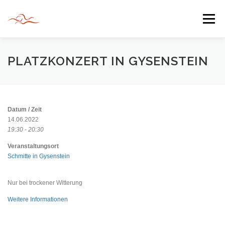
Zum
Inhalt
Menü
springen
HERZLICH WILLKOMMEN
PLATZKONZERT IN GYSENSTEIN
JAHR DER BEGEGNUNG 2022
TIPPS & TRICKS
Datum / Zeit
14.06.2022
19:30 - 20:30
INFORMATIONEN
Veranstaltungsort
Schmitte in Gysenstein
Nur bei trockener Witterung
Weitere Informationen