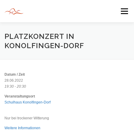
Zum
Inhalt
Menü
springen
HERZLICH WILLKOMMEN
PLATZKONZERT IN
KONOLFINGEN-DORF
JAHR DER BEGEGNUNG 2022
TIPPS & TRICKS
Datum / Zeit
INFORMATIONEN
28.06.2022
19:30 - 20:30
Veranstaltungsort
Schulhaus Konolfingen-Dorf
Nur bei trockener Witterung
Weitere Informationen