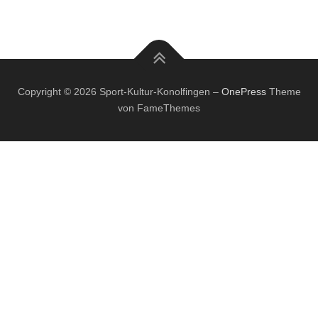
Copyright © 2026 Sport-Kultur-Konolfingen
–
OnePress
Theme
von FameThemes