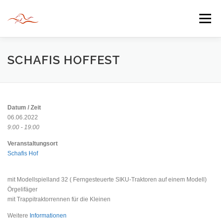
Zum
Inhalt
Menü
springen
HERZLICH WILLKOMMEN
SCHAFIS HOFFEST
JAHR DER BEGEGNUNG 2022
TIPPS & TRICKS
Datum / Zeit
06.06.2022
9:00 - 19:00
INFORMATIONEN
Veranstaltungsort
Schafis Hof
mit Modellspielland 32 ( Ferngesteuerte SIKU-Traktoren auf einem Modell)
Örgelifäger
mit Trappitraktorrennen für die Kleinen
Weitere
Informationen