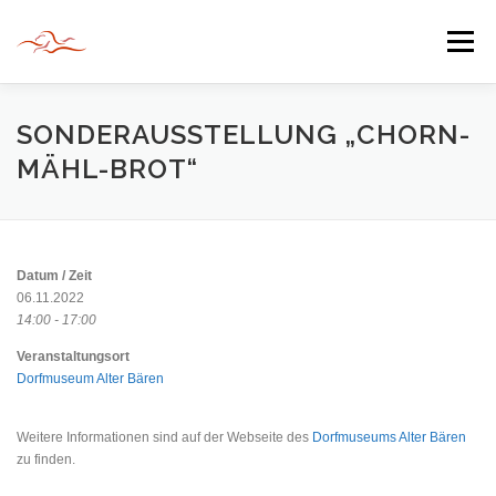
Zum
Inhalt
Menü
springen
HERZLICH WILLKOMMEN
SONDERAUSSTELLUNG „CHORN-
MÄHL-BROT“
JAHR DER BEGEGNUNG 2022
TIPPS & TRICKS
Datum / Zeit
INFORMATIONEN
06.11.2022
14:00 - 17:00
Veranstaltungsort
Dorfmuseum Alter Bären
Weitere Informationen sind auf der Webseite des
Dorfmuseums Alter Bären
zu finden.