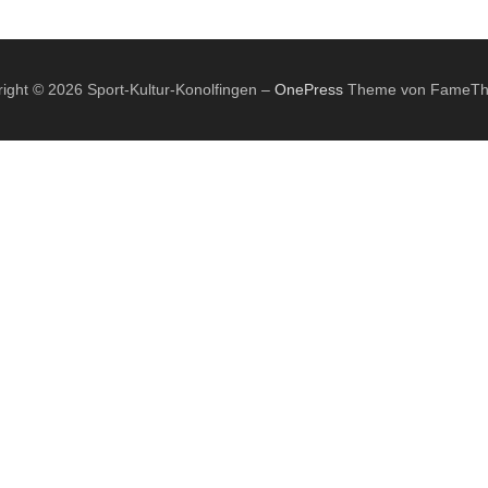
ight © 2026 Sport-Kultur-Konolfingen
–
OnePress
Theme von FameT