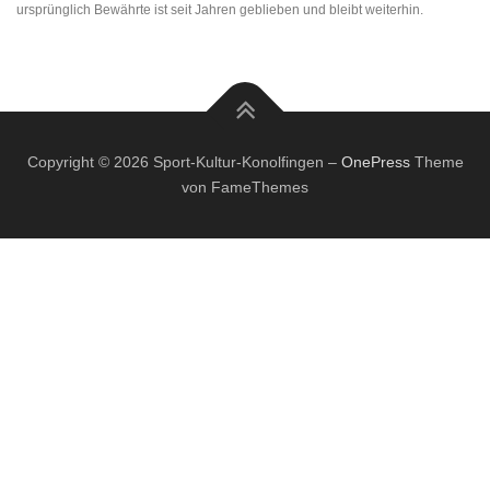
ursprünglich Bewährte ist seit Jahren geblieben und bleibt weiterhin.
Copyright © 2026 Sport-Kultur-Konolfingen
–
OnePress
Theme
von FameThemes