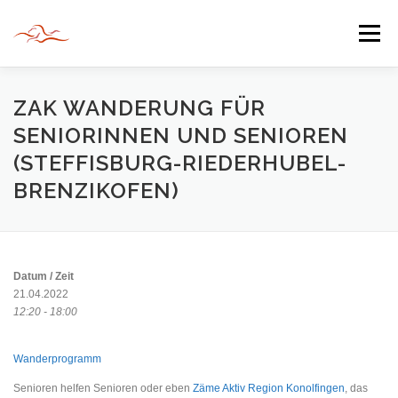
Zum
Inhalt
Menü
springen
HERZLICH WILLKOMMEN
ZAK WANDERUNG FÜR
SENIORINNEN UND SENIOREN
(STEFFISBURG-RIEDERHUBEL-
JAHR DER BEGEGNUNG 2022
TIPPS & TRICKS
BRENZIKOFEN)
INFORMATIONEN
Datum / Zeit
21.04.2022
12:20 - 18:00
Wanderprogramm
Senioren helfen Senioren oder eben
Zäme Aktiv Region Konolfingen
, das