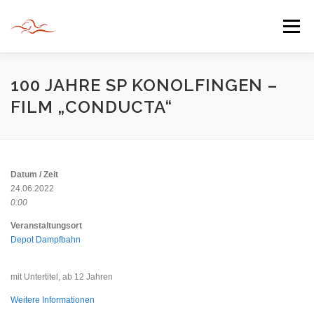
Zum
Inhalt
Menü
springen
HERZLICH WILLKOMMEN
100 JAHRE SP KONOLFINGEN –
FILM „CONDUCTA“
JAHR DER BEGEGNUNG 2022
TIPPS & TRICKS
Datum / Zeit
INFORMATIONEN
24.06.2022
0:00
Veranstaltungsort
Depot Dampfbahn
mit Untertitel, ab 12 Jahren
Weitere Informationen