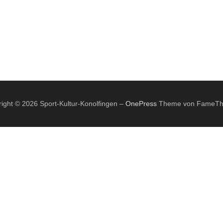
ight © 2026 Sport-Kultur-Konolfingen
–
OnePress
Theme von FameT