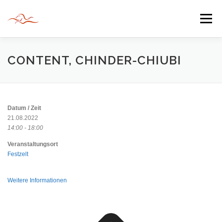
Zum
Inhalt
Menü
springen
HERZLICH WILLKOMMEN
CONTENT, CHINDER-CHIUBI
JAHR DER BEGEGNUNG 2022
TIPPS & TRICKS
Datum / Zeit
21.08.2022
14:00 - 18:00
INFORMATIONEN
Veranstaltungsort
Festzelt
Weitere Informationen