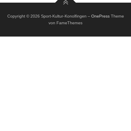
Copyright © 2026 Sport-Kultur-Konolfingen
–
OnePress
Theme
von FameThemes