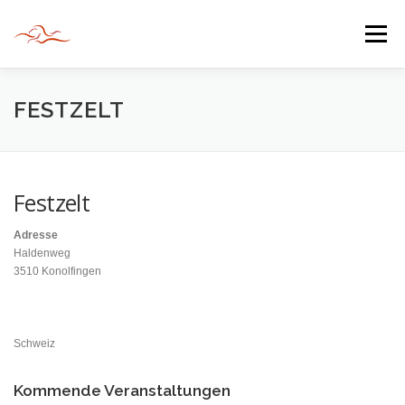
Zum
Inhalt
Menü
springen
HERZLICH WILLKOMMEN
FESTZELT
JAHR DER BEGEGNUNG 2022
TIPPS & TRICKS
Festzelt
Adresse
INFORMATIONEN
Haldenweg
3510 Konolfingen
Schweiz
Kommende Veranstaltungen