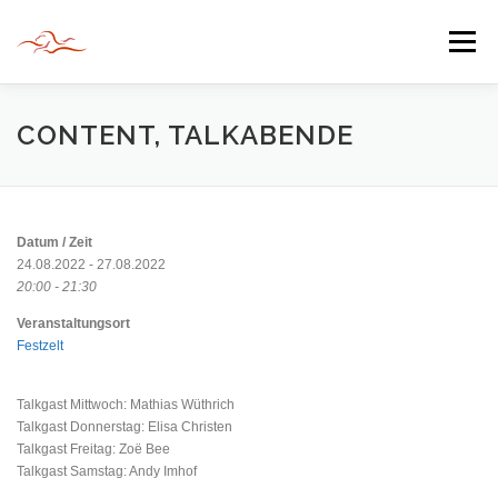
Zum
Inhalt
Menü
springen
HERZLICH WILLKOMMEN
CONTENT, TALKABENDE
JAHR DER BEGEGNUNG 2022
TIPPS & TRICKS
Datum / Zeit
24.08.2022 - 27.08.2022
20:00 - 21:30
INFORMATIONEN
Veranstaltungsort
Festzelt
Talkgast Mittwoch: Mathias Wüthrich
Talkgast Donnerstag: Elisa Christen
Talkgast Freitag: Zoë Bee
Talkgast Samstag: Andy Imhof