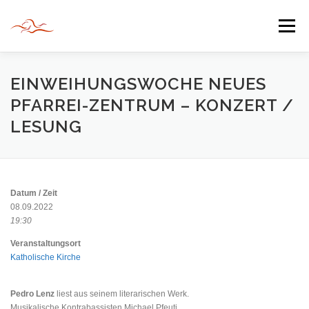
Zum
Inhalt
Menü
springen
HERZLICH WILLKOMMEN
EINWEIHUNGSWOCHE NEUES
PFARREI-ZENTRUM – KONZERT /
LESUNG
JAHR DER BEGEGNUNG 2022
TIPPS & TRICKS
INFORMATIONEN
Datum / Zeit
08.09.2022
19:30
Veranstaltungsort
Katholische Kirche
Pedro Lenz
liest aus seinem literarischen Werk.
Musikalische Kontrabassisten Michael Pfeuti