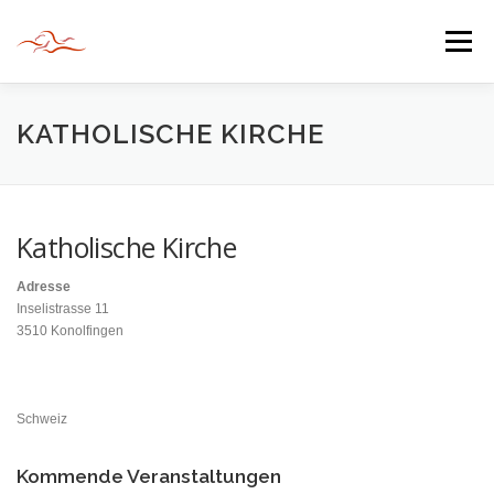
Zum
Inhalt
Menü
springen
HERZLICH WILLKOMMEN
KATHOLISCHE KIRCHE
JAHR DER BEGEGNUNG 2022
TIPPS & TRICKS
Katholische Kirche
Adresse
INFORMATIONEN
Inselistrasse 11
3510 Konolfingen
Schweiz
Kommende Veranstaltungen