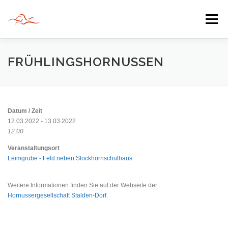
Zum
Inhalt
Menü
springen
HERZLICH WILLKOMMEN
FRÜHLINGSHORNUSSEN
JAHR DER BEGEGNUNG 2022
TIPPS & TRICKS
Datum / Zeit
12.03.2022 - 13.03.2022
12:00
INFORMATIONEN
Veranstaltungsort
Leimgrube - Feld neben Stockhornschulhaus
Weitere Informationen finden Sie auf der Webseite der
Hornussergesellschaft Stalden-Dorf
.