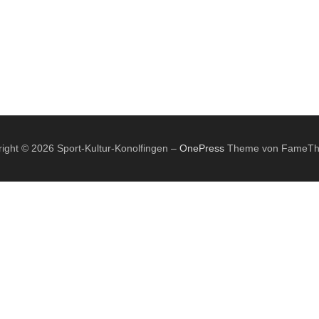
ight © 2026 Sport-Kultur-Konolfingen
–
OnePress
Theme von FameT