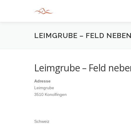
Zum
Inhalt
springen
LEIMGRUBE – FELD NEB
Leimgrube – Feld nebe
Adresse
Leimgrube
3510 Konolfingen
Schweiz