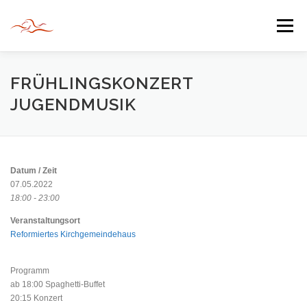
Zum
Inhalt
Menü
springen
HERZLICH WILLKOMMEN
FRÜHLINGSKONZERT
JUGENDMUSIK
JAHR DER BEGEGNUNG 2022
TIPPS & TRICKS
Datum / Zeit
INFORMATIONEN
07.05.2022
18:00 - 23:00
Veranstaltungsort
Reformiertes Kirchgemeindehaus
Programm
ab 18:00 Spaghetti-Buffet
20:15 Konzert