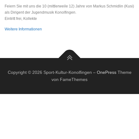
Feiern Sie mit uns die 10 (mittlerweile 12) Jahre von Markus Schmidlin (Kusi)
als Dirigent der Jugendmusik Konolfingen.
Eintritt frei, Kollekte
Weitere Informationen
Copyright © 2026 Sport-Kultur-Konolfingen
–
OnePress
Theme
von FameThemes