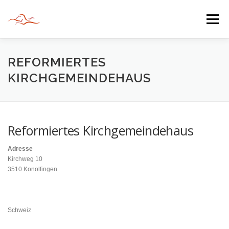
Zum
Inhalt
Menü
springen
HERZLICH WILLKOMMEN
REFORMIERTES
KIRCHGEMEINDEHAUS
JAHR DER BEGEGNUNG 2022
TIPPS & TRICKS
Reformiertes Kirchgemeindehaus
INFORMATIONEN
Adresse
Kirchweg 10
3510 Konolfingen
Schweiz