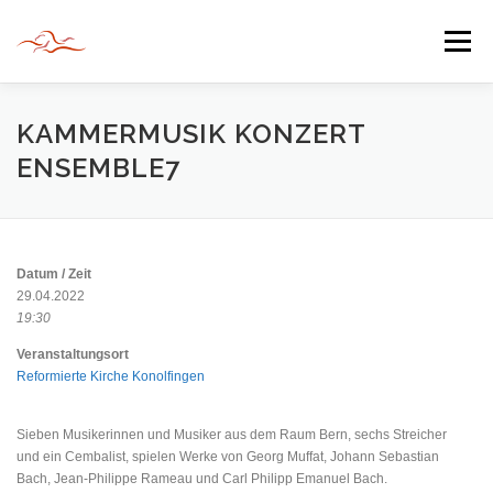
Zum
Inhalt
Menü
springen
HERZLICH WILLKOMMEN
KAMMERMUSIK KONZERT
ENSEMBLE7
JAHR DER BEGEGNUNG 2022
TIPPS & TRICKS
Datum / Zeit
INFORMATIONEN
29.04.2022
19:30
Veranstaltungsort
Reformierte Kirche Konolfingen
Sieben Musikerinnen und Musiker aus dem Raum Bern, sechs Streicher
und ein Cembalist, spielen Werke von Georg Muffat, Johann Sebastian
Bach, Jean-Philippe Rameau und Carl Philipp Emanuel Bach.