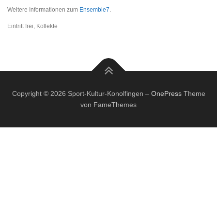
Weitere Informationen zum
Ensemble7
.
Eintritt frei, Kollekte
Copyright © 2026 Sport-Kultur-Konolfingen
–
OnePress
Theme
von FameThemes