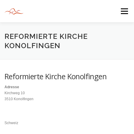
Zum
Inhalt
Menü
springen
HERZLICH WILLKOMMEN
REFORMIERTE KIRCHE
KONOLFINGEN
JAHR DER BEGEGNUNG 2022
TIPPS & TRICKS
Reformierte Kirche Konolfingen
INFORMATIONEN
Adresse
Kirchweg 10
3510 Konolfingen
Schweiz