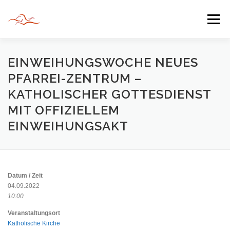
Zum
Inhalt
Menü
springen
HERZLICH WILLKOMMEN
EINWEIHUNGSWOCHE NEUES
PFARREI-ZENTRUM –
KATHOLISCHER GOTTESDIENST
JAHR DER BEGEGNUNG 2022
TIPPS & TRICKS
MIT OFFIZIELLEM
EINWEIHUNGSAKT
INFORMATIONEN
Datum / Zeit
04.09.2022
10:00
Veranstaltungsort
Katholische Kirche