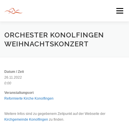
Zum
Inhalt
Menü
springen
HERZLICH WILLKOMMEN
ORCHESTER KONOLFINGEN
WEIHNACHTSKONZERT
JAHR DER BEGEGNUNG 2022
TIPPS & TRICKS
Datum / Zeit
INFORMATIONEN
26.11.2022
0:00
Veranstaltungsort
Reformierte Kirche Konolfingen
Weitere Infos sind zu gegebenem Zeitpunkt auf der Webseite der
Kirchgemeinde Konolfingen
zu finden.