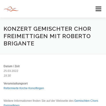
Zum
Inhalt
Menü
springen
HERZLICH WILLKOMMEN
KONZERT GEMISCHTER CHOR
FREIMETTIGEN MIT ROBERTO
BRIGANTE
JAHR DER BEGEGNUNG 2022
TIPPS & TRICKS
INFORMATIONEN
Datum / Zeit
25.03.2022
19:30
Veranstaltungsort
Reformierte Kirche Konolfingen
Weitere Informationen finden Sie auf der Webseite des
Gemischten Chors
Freimettigen
.