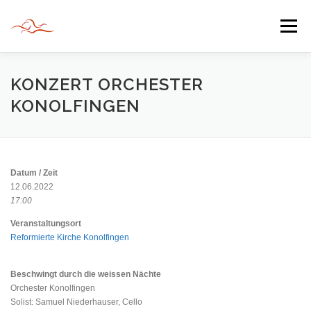
Zum
Inhalt
Menü
springen
HERZLICH WILLKOMMEN
KONZERT ORCHESTER
KONOLFINGEN
JAHR DER BEGEGNUNG 2022
TIPPS & TRICKS
Datum / Zeit
INFORMATIONEN
12.06.2022
17:00
Veranstaltungsort
Reformierte Kirche Konolfingen
Beschwingt durch die weissen Nächte
Orchester Konolfingen
Solist: Samuel Niederhauser, Cello