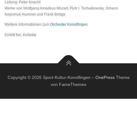
Leitung: Peter Knecht
Werke von Wolfgang Amadeus Mozart, Pjotr I. Tschaikowsky, Johann
Nepomuk Hummel und Frank Bridge
Weitere Informationen zum
Orchester Konolfingen
.
Eintritt frei, Kollekte
Copyright © 2026 Sport-Kultur-Konolfingen
–
OnePress
Theme
von FameThemes