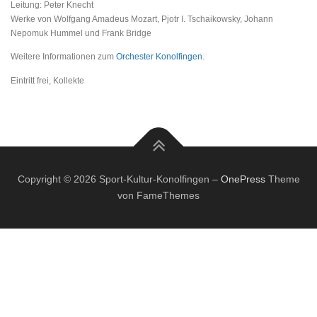
Leitung: Peter Knecht
Werke von Wolfgang Amadeus Mozart, Pjotr I. Tschaikowsky, Johann
Nepomuk Hummel und Frank Bridge
Weitere Informationen zum
Orchester Konolfingen
.
Eintritt frei, Kollekte
Copyright © 2026 Sport-Kultur-Konolfingen
–
OnePress
Theme
von FameThemes