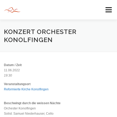
Zum
Inhalt
Menü
springen
HERZLICH WILLKOMMEN
KONZERT ORCHESTER
KONOLFINGEN
JAHR DER BEGEGNUNG 2022
TIPPS & TRICKS
Datum / Zeit
INFORMATIONEN
11.06.2022
19:30
Veranstaltungsort
Reformierte Kirche Konolfingen
Beschwingt durch die weissen Nächte
Orchester Konolfingen
Solist: Samuel Niederhauser, Cello