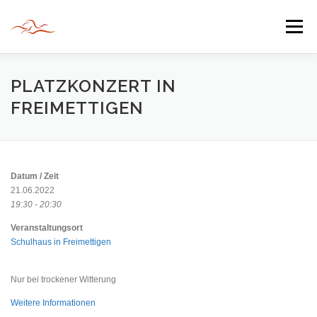
Zum
Inhalt
Menü
springen
HERZLICH WILLKOMMEN
PLATZKONZERT IN
FREIMETTIGEN
JAHR DER BEGEGNUNG 2022
TIPPS & TRICKS
Datum / Zeit
INFORMATIONEN
21.06.2022
19:30 - 20:30
Veranstaltungsort
Schulhaus in Freimettigen
Nur bei trockener Witterung
Weitere Informationen