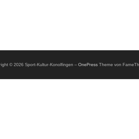
ight © 2026 Sport-Kultur-Konolfingen
–
OnePress
Theme von FameT