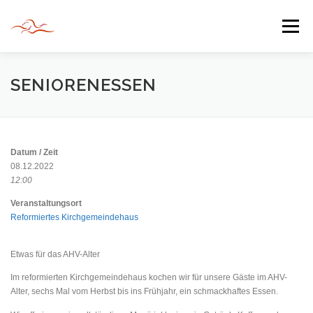
Zum
Inhalt
Menü
springen
HERZLICH WILLKOMMEN
SENIORENESSEN
JAHR DER BEGEGNUNG 2022
TIPPS & TRICKS
Datum / Zeit
08.12.2022
12:00
INFORMATIONEN
Veranstaltungsort
Reformiertes Kirchgemeindehaus
Etwas für das AHV-Alter
Im reformierten Kirchgemeindehaus kochen wir für unsere Gäste im AHV-
Alter, sechs Mal vom Herbst bis ins Frühjahr, ein schmackhaftes Essen.