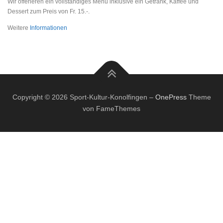
Wir offerieren ein vollständiges Menü inklusive ein Getränk, Kaffee und
Dessert zum Preis von Fr. 15.-.
Weitere
Informationen
Copyright © 2026 Sport-Kultur-Konolfingen
–
OnePress
Theme
von FameThemes