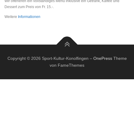
Wir offerieren ein vollständiges Menü inklusive ein Getränk, Kaffee und
Dessert zum Preis von Fr. 15.-.
Weitere
Informationen
Copyright © 2026 Sport-Kultur-Konolfingen
–
OnePress
Theme
von FameThemes