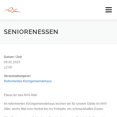
Zum
Inhalt
Menü
springen
HERZLICH WILLKOMMEN
SENIORENESSEN
JAHR DER BEGEGNUNG 2022
TIPPS & TRICKS
Datum / Zeit
09.02.2023
12:00
INFORMATIONEN
Veranstaltungsort
Reformiertes Kirchgemeindehaus
Etwas für das AHV-Alter
Im reformierten Kirchgemeindehaus kochen wir für unsere Gäste im AHV-
Alter, sechs Mal vom Herbst bis ins Frühjahr, ein schmackhaftes Essen.