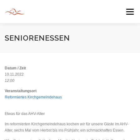
Zum
Inhalt
Menü
springen
HERZLICH WILLKOMMEN
SENIORENESSEN
JAHR DER BEGEGNUNG 2022
TIPPS & TRICKS
Datum / Zeit
10.11.2022
12:00
INFORMATIONEN
Veranstaltungsort
Reformiertes Kirchgemeindehaus
Etwas für das AHV-Alter
Im reformierten Kirchgemeindehaus kochen wir für unsere Gäste im AHV-
Alter, sechs Mal vom Herbst bis ins Frühjahr, ein schmackhaftes Essen.