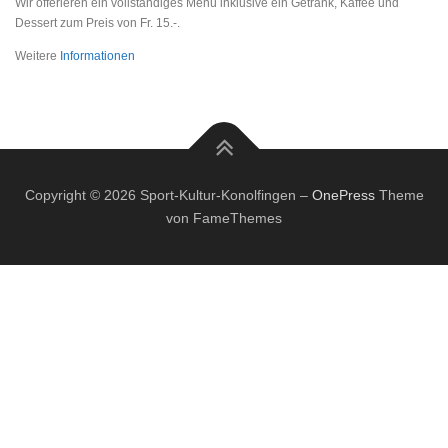
Wir offerieren ein vollständiges Menü inklusive ein Getränk, Kaffee und
Dessert zum Preis von Fr. 15.-.
Weitere
Informationen
Copyright © 2026 Sport-Kultur-Konolfingen
–
OnePress
Theme
von FameThemes