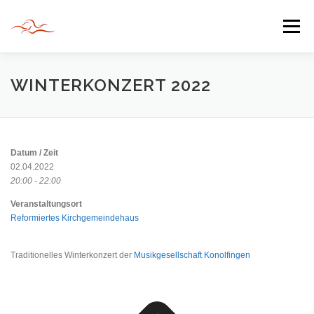
Zum
Inhalt
Menü
springen
HERZLICH WILLKOMMEN
WINTERKONZERT 2022
JAHR DER BEGEGNUNG 2022
TIPPS & TRICKS
Datum / Zeit
02.04.2022
20:00 - 22:00
INFORMATIONEN
Veranstaltungsort
Reformiertes Kirchgemeindehaus
Traditionelles Winterkonzert der
Musikgesellschaft Konolfingen