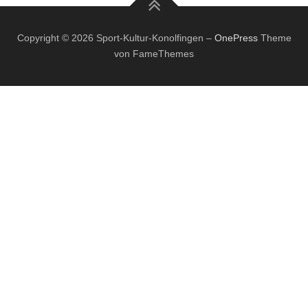
Copyright © 2026 Sport-Kultur-Konolfingen
–
OnePress
Theme
von FameThemes