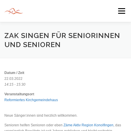
Zum
Inhalt
Menü
springen
HERZLICH WILLKOMMEN
ZAK SINGEN FÜR SENIORINNEN
UND SENIOREN
JAHR DER BEGEGNUNG 2022
TIPPS & TRICKS
Datum / Zeit
INFORMATIONEN
22.03.2022
14:15 - 15:30
Veranstaltungsort
Reformiertes Kirchgemeindehaus
Neue Sänger:innen sind herzlich willkommen.
Senioren helfen Senioren oder eben
Zäme Aktiv Region Konolfingen
, das