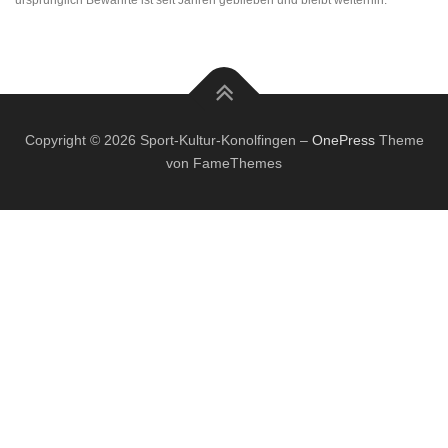
ursprünglich Bewährte ist seit Jahren geblieben und bleibt weiterhin.
Copyright © 2026 Sport-Kultur-Konolfingen
–
OnePress
Theme
von FameThemes