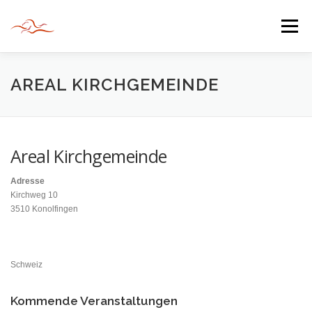
Zum
Inhalt
Menü
springen
HERZLICH WILLKOMMEN
AREAL KIRCHGEMEINDE
JAHR DER BEGEGNUNG 2022
TIPPS & TRICKS
Areal Kirchgemeinde
Adresse
INFORMATIONEN
Kirchweg 10
3510 Konolfingen
Schweiz
Kommende Veranstaltungen