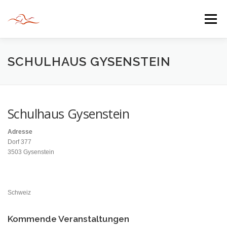
Zum
Inhalt
Menü
springen
HERZLICH WILLKOMMEN
SCHULHAUS GYSENSTEIN
JAHR DER BEGEGNUNG 2022
TIPPS & TRICKS
Schulhaus Gysenstein
Adresse
INFORMATIONEN
Dorf 377
3503 Gysenstein
Schweiz
Kommende Veranstaltungen