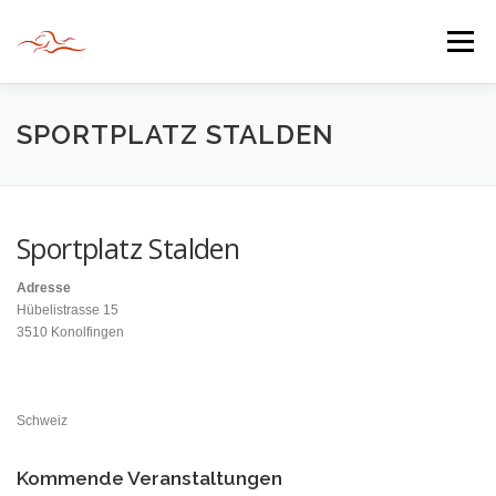
Zum
Inhalt
Menü
springen
HERZLICH WILLKOMMEN
SPORTPLATZ STALDEN
JAHR DER BEGEGNUNG 2022
TIPPS & TRICKS
Sportplatz Stalden
Adresse
INFORMATIONEN
Hübelistrasse 15
3510 Konolfingen
Schweiz
Kommende Veranstaltungen